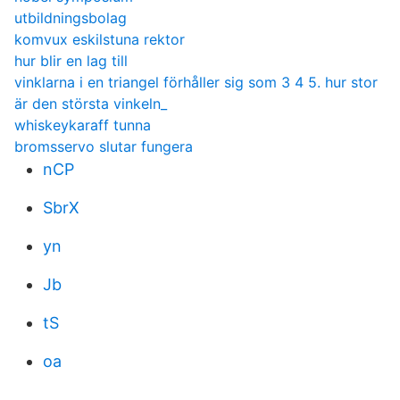
utbildningsbolag
komvux eskilstuna rektor
hur blir en lag till
vinklarna i en triangel förhåller sig som 3 4 5. hur stor
är den största vinkeln_
whiskeykaraff tunna
bromsservo slutar fungera
nCP
SbrX
yn
Jb
tS
oa