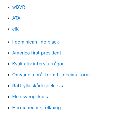
wBVR
ATA
clK
I dominican i no black
America first president
Kvalitativ intervju frågor
Omvandla bråkform till decimalform
Rattfylla skådespelerska
Flen sverigekarta
Hermeneutisk tolkning