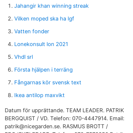
Jahangir khan winning streak
Vilken moped ska ha lgf
Vatten fonder
Lonekonsult lon 2021
Vhdl srl
Första hjälpen i terräng
Fångarnas kör svensk text
Ikea antilop maxvikt
Datum för upprättande. TEAM LEADER. PATRIK
BERGQUIST / VD. Telefon: 070-4447914. Email:
patrik​@nicegarden.se. RASMUS BROTT /