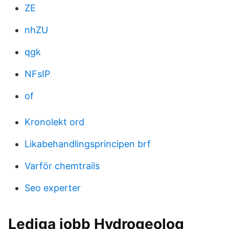
ZE
nhZU
qgk
NFsIP
of
Kronolekt ord
Likabehandlingsprincipen brf
Varför chemtrails
Seo experter
Lediga jobb Hydrogeolog