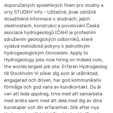
doporučených spolehlivých firem pro studny a
vrty STUDNY info - Užitečné, jinak obtížně
dosažitelné informace o studnách, jejich
vlastnostech, konstrukci a povolování Česká
asociace hydrogeologů (ČAH) je profesním
sdružením geologických odborníků, které
vydává metodické pokyny k jednotlivým
hydrogeologickým činnostem. Apply to
Hydrogeology jobs now hiring on Indeed.com,
the worlds largest job site. Erfaren Hydrogeolog
till Stockholm Vi söker dig som är utåtriktad,
engagerad och driven, har god kommunikativ
förmåga och god vana av kundkontakt. Du är
van att leda uppdrag, trivs med att samarbeta
med andra samt med att dela med dig av dina
kunskaper och din erfarenhet. Sök efter nya