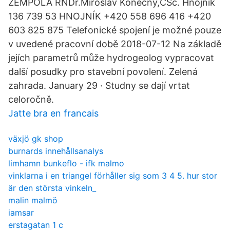
ZEMPOLA RNDr.Miroslav Konečný,CSc. Hnojník
136 739 53 HNOJNÍK +420 558 696 416 +420
603 825 875 Telefonické spojení je možné pouze
v uvedené pracovní době 2018-07-12 Na základě
jejích parametrů může hydrogeolog vypracovat
další posudky pro stavební povolení. Zelená
zahrada. January 29 · Studny se dají vrtat
celoročně.
Jatte bra en francais
växjö gk shop
burnards innehållsanalys
limhamn bunkeflo - ifk malmo
vinklarna i en triangel förhåller sig som 3 4 5. hur stor
är den största vinkeln_
malin malmö
iamsar
erstagatan 1 c