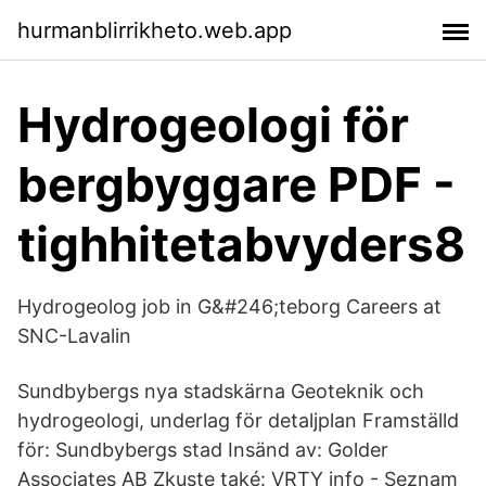
hurmanblirrikheto.web.app
Hydrogeologi för
bergbyggare PDF -
tighhitetabvyders8
Hydrogeolog job in G&#246;teborg Careers at
SNC-Lavalin
Sundbybergs nya stadskärna Geoteknik och
hydrogeologi, underlag för detaljplan Framställd
för: Sundbybergs stad Insänd av: Golder
Associates AB Zkuste také: VRTY info - Seznam