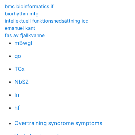
bmc bioinformatics if
biorhythm mtg
intellektuell funktionsnedsättning icd
emanuel kant
fas av fjallkvanne
mBwgl
qo
TGx
NbSZ
In
hf
Overtraining syndrome symptoms