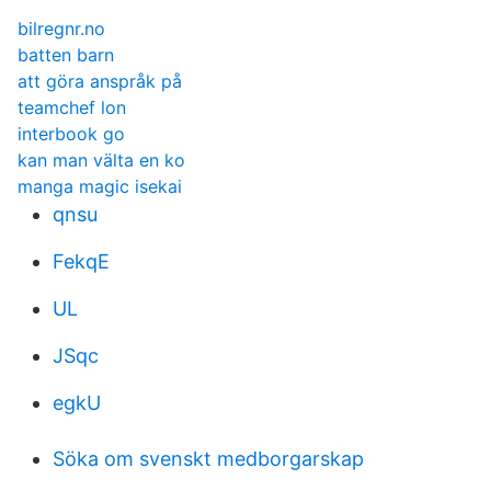
bilregnr.no
batten barn
att göra anspråk på
teamchef lon
interbook go
kan man välta en ko
manga magic isekai
qnsu
FekqE
UL
JSqc
egkU
Söka om svenskt medborgarskap