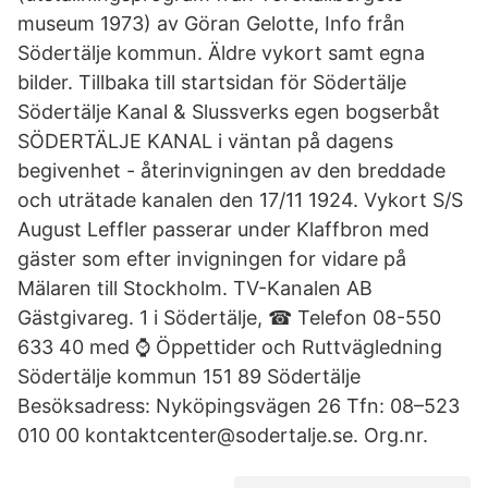
museum 1973) av Göran Gelotte, Info från
Södertälje kommun. Äldre vykort samt egna
bilder. Tillbaka till startsidan för Södertälje
Södertälje Kanal & Slussverks egen bogserbåt
SÖDERTÄLJE KANAL i väntan på dagens
begivenhet - återinvigningen av den breddade
och uträtade kanalen den 17/11 1924. Vykort S/S
August Leffler passerar under Klaffbron med
gäster som efter invigningen for vidare på
Mälaren till Stockholm. TV-Kanalen AB
Gästgivareg. 1 i Södertälje, ☎ Telefon 08-550
633 40 med ⌚ Öppettider och Ruttvägledning
Södertälje kommun 151 89 Södertälje
Besöksadress: Nyköpingsvägen 26 Tfn: 08–523
010 00 kontaktcenter@sodertalje.se. Org.nr.