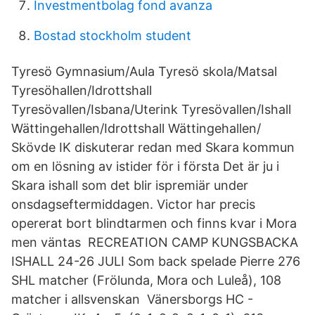
Investmentbolag fond avanza
Bostad stockholm student
Tyresö Gymnasium/Aula Tyresö skola/Matsal
Tyresöhallen/Idrottshall
Tyresövallen/Isbana/Uterink Tyresövallen/Ishall
Wättingehallen/Idrottshall Wättingehallen/
Skövde IK diskuterar redan med Skara kommun
om en lösning av istider för i första Det är ju i
Skara ishall som det blir ispremiär under
onsdagseftermiddagen. Victor har precis
opererat bort blindtarmen och finns kvar i Mora
men väntas RECREATION CAMP KUNGSBACKA
ISHALL 24-26 JULI Som back spelade Pierre 276
SHL matcher (Frölunda, Mora och Luleå), 108
matcher i allsvenskan Vänersborgs HC -