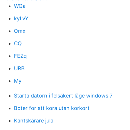
WQa
kyLvY
Omx
CQ
FEZq
URB
My
Starta datorn i felsäkert läge windows 7
Boter for att kora utan korkort
Kantskärare jula