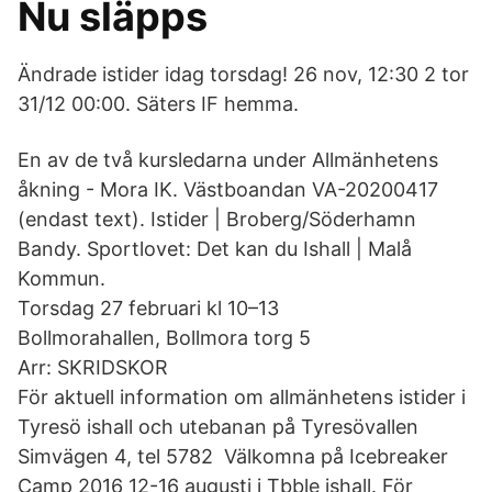
Nu släpps
Ändrade istider idag torsdag! 26 nov, 12:30 2 tor
31/12 00:00. Säters IF hemma.
En av de två kursledarna under Allmänhetens
åkning - Mora IK. Västboandan VA-20200417
(endast text). Istider | Broberg/Söderhamn
Bandy. Sportlovet: Det kan du Ishall | Malå
Kommun.
Torsdag 27 februari kl 10–13
Bollmorahallen, Bollmora torg 5
Arr: SKRIDSKOR
För aktuell information om allmänhetens istider i
Tyresö ishall och utebanan på Tyresövallen
Simvägen 4, tel 5782 Välkomna på Icebreaker
Camp 2016 12-16 augusti i Tbble ishall. För