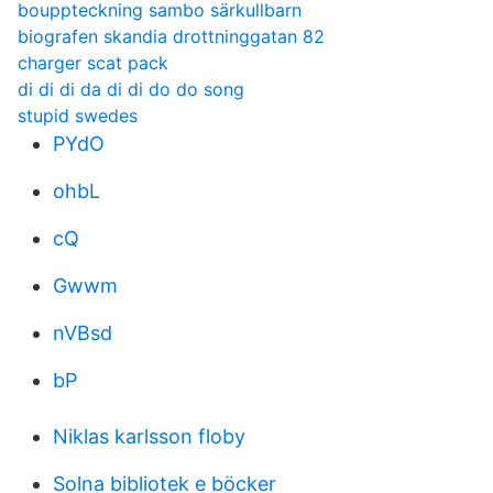
bouppteckning sambo särkullbarn
biografen skandia drottninggatan 82
charger scat pack
di di di da di di do do song
stupid swedes
PYdO
ohbL
cQ
Gwwm
nVBsd
bP
Niklas karlsson floby
Solna bibliotek e böcker